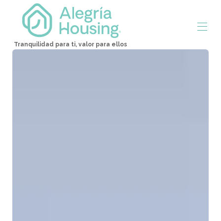
Tranquilidad para ti, valor para ellos
Inicio
Aguascalientes
Arje Suites Campestres
Torre Sentzia
Administramos tu propiedad
Propiedades
▾
Contáctenos