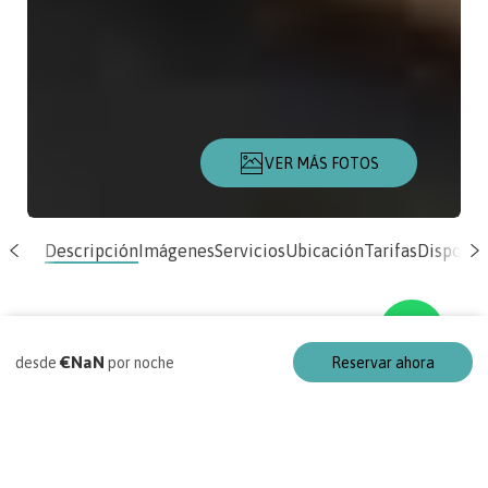
VER MÁS FOTOS
Descripción
Imágenes
Servicios
Ubicación
Tarifas
Disponib
€NaN
desde
por noche
Reservar ahora
Casa de vacaciones
R - Casa Privada -
Alegria Housing