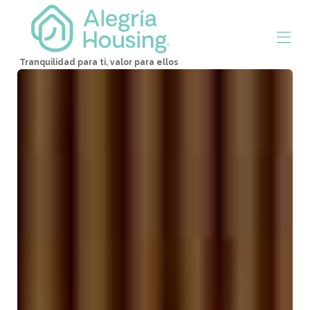
Tranquilidad para ti, valor para ellos
Inicio
Aguascalientes
Arje Suites Campestres
Torre Sentzia
Administramos tu propiedad
Propiedades
▾
Contáctenos