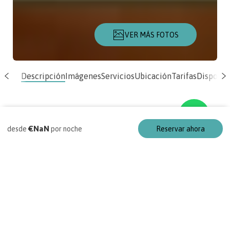
VER MÁS FOTOS
Descripción
Imágenes
Servicios
Ubicación
Tarifas
Disponib
€NaN
desde
por noche
Reservar ahora
Habitación
103 Arje Suites
Campestre by
Alegría Housing